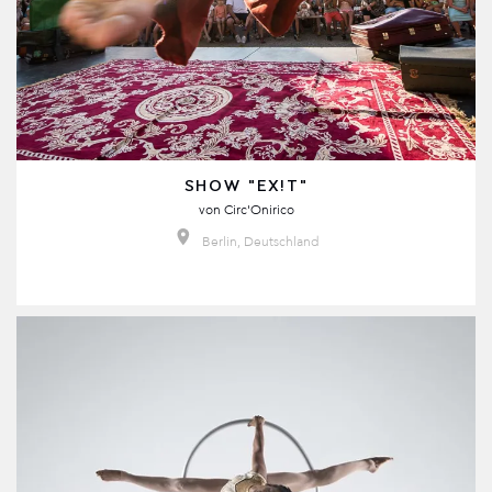
SHOW "EX!T"
von
Circ'Onirico
Berlin, Deutschland