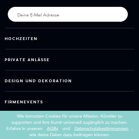
HOCHZEITEN
PRIVATE ANLÄSSE
DESIGN UND DEKORATION
FIRMENEVENTS
Wie benutzen Cookies für unsere Mission, Künstler zu
supporten und ihre Kunst universell zugänglich zu machen.
Erfahre in unseren
AGBs
und
Datenschutzbestimmungen
,
Copyright 2026 Book a Street Artist
wie deine Daten dazu beitragen können.