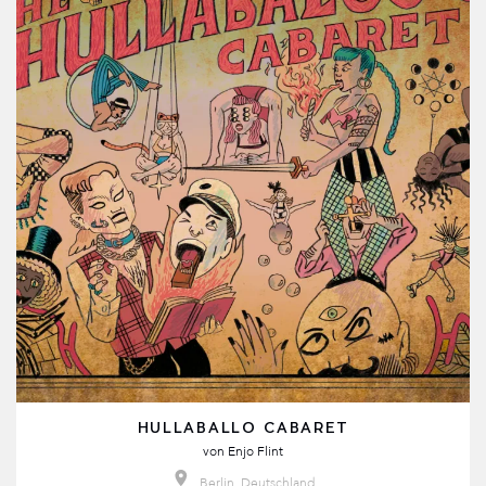
HULLABALLO CABARET
von
Enjo Flint
Berlin, Deutschland