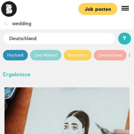
Job posten
Hochzeit
Live Malerei
Illustration
Livezeichnen
Ergebnisse