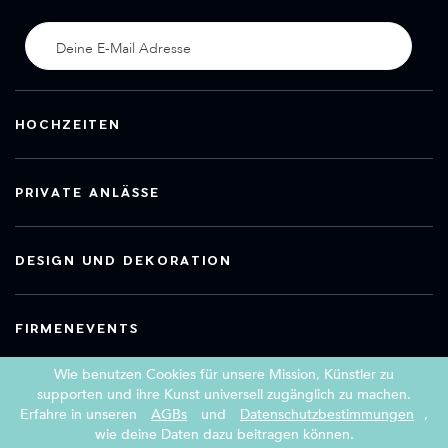
HOCHZEITEN
PRIVATE ANLÄSSE
DESIGN UND DEKORATION
FIRMENEVENTS
Wie benutzen Cookies für unsere Mission, Künstler zu
supporten und ihre Kunst universell zugänglich zu machen.
Erfahre in unseren
AGBs
und
Datenschutzbestimmungen
,
Copyright 2026 Book a Street Artist
wie deine Daten dazu beitragen können.