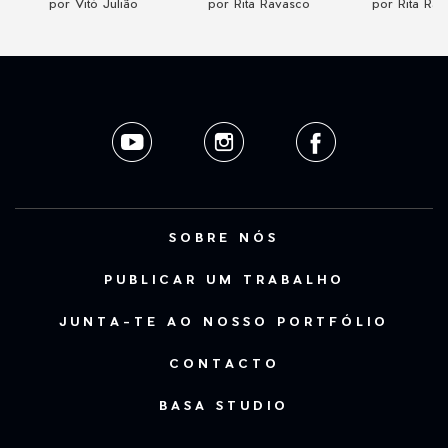
por Vitó Julião
por Rita Ravasco
por Rita Ra
SOBRE NÓS
PUBLICAR UM TRABALHO
JUNTA-TE AO NOSSO PORTFÓLIO
CONTACTO
BASA STUDIO