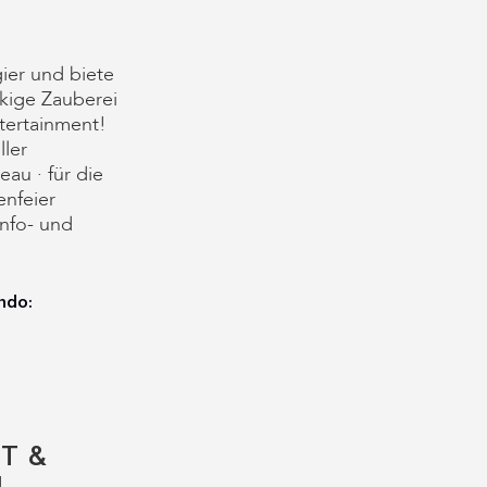
ier und biete
kige Zauberei
ertainment!
ller
au · für die
enfeier
nfo- und
ndo:
T &
N