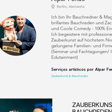
Berlim, Alemanha
Ich bin Ihr Bauchredner & Mag
brillantes Bauchreden und Zac
und Coole Comedy - 100% Ent
Ich begeistere mit professione
Zauberkunst auf höchstem Nive
gelungene Familien- und Firm
(Seminar und Fachtagungen/ I
Edutainment)
Serviços artísticos por Alpar Fe
Zauberkunst & Bauchreden
ZAUBERKUNS
BAUCHREDE