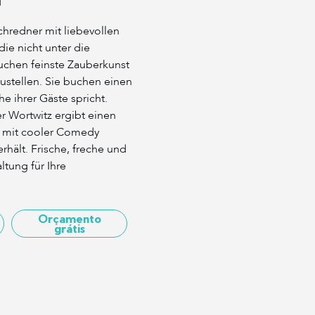
hredner mit liebevollen
e nicht unter die
buchen feinste Zauberkunst
stellen. Sie buchen einen
he ihrer Gäste spricht.
er Wortwitz ergibt einen
m mit cooler Comedy
rhält. Frische, freche und
ltung für Ihre
Orçamento
grátis