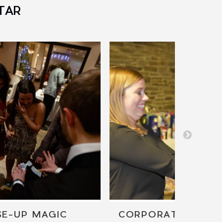
TAR
SE-UP MAGIC
CORPORATE MAGI