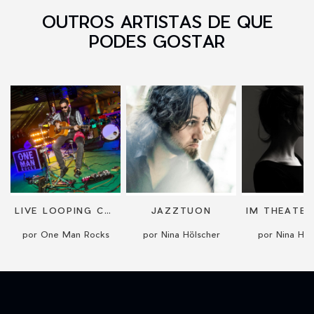
OUTROS ARTISTAS DE QUE
PODES GOSTAR
LIVE LOOPING COVERS - ONE MAN BAND
JAZZTUON
por One Man Rocks
por Nina Hölscher
por Nina Höl