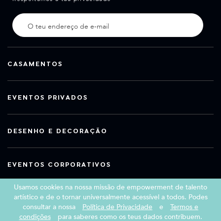
CASAMENTOS
EVENTOS PRIVADOS
DESENHO E DECORAÇÃO
EVENTOS CORPORATIVOS
Usamos cookies na nossa missão de empowerment de talento
artístico e de o tornar universalmente acessível a todos. Podes
consultar a nossa
Política de Privacidade
e
Termos e
Copyright 2026 Book a Street Artist
condições
para saberes como os teus dados contribuem.