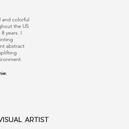
 and colorful
ghout the US
8 years. I
ainting
ant abstract
plifting
vironment.
nie:
VISUAL ARTIST