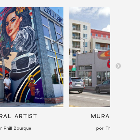
RAL ARTIST
MURAL PAINTI
r Phill Bourque
por The Art of Cha