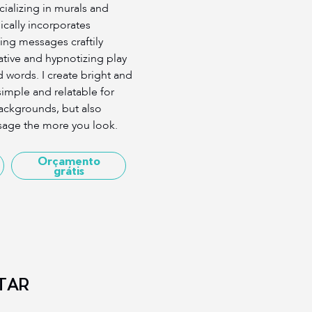
ecializing in murals and
ically incorporates
ting messages craftily
tive and hypnotizing play
d words. I create bright and
simple and relatable for
backgrounds, but also
sage the more you look.
Orçamento
grátis
TAR