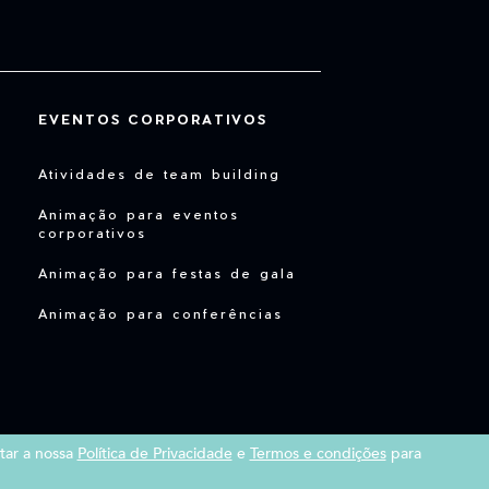
EVENTOS CORPORATIVOS
Atividades de team building
Animação para eventos
corporativos
Animação para festas de gala
Animação para conferências
tar a nossa
Política de Privacidade
e
Termos e condições
para