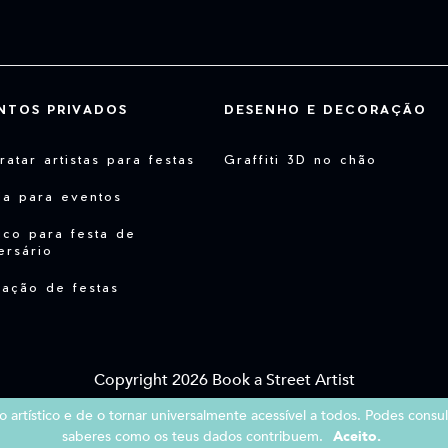
NTOS PRIVADOS
DESENHO E DECORAÇÃO
ratar artistas para festas
Graffiti 3D no chão
da para eventos
co para festa de
ersário
ação de festas
Copyright 2026 Book a Street Artist
rtístico e de o tornar universalmente acessível a todos. Podes consul
|
|
Termos e condições
Informações Legais
Política de Privacidade
saberes como os teus dados contribuem.
Aceito.