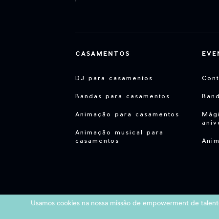
CASAMENTOS
EVE
DJ para casamentos
Cont
Bandas para casamentos
Ban
Animação para casamentos
Mági
aniv
Animação musical para
casamentos
Anim
Usamos cookies na nossa missão de empowerment de talento a