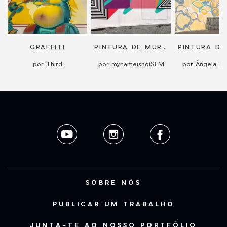
GRAFFITI
PINTURA DE MURAL - PINTURA ABSTRACTA
por Third
por mynameisnotSEM
por Ângela Mo
SOBRE NÓS
PUBLICAR UM TRABALHO
JUNTA-TE AO NOSSO PORTFÓLIO