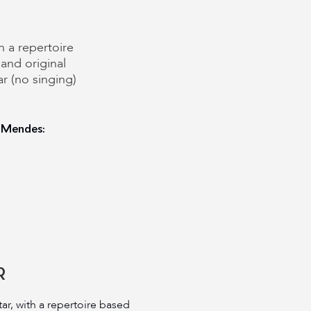
th a repertoire
nd original
ar (no singing)
o Mendes:
R
tar, with a repertoire based