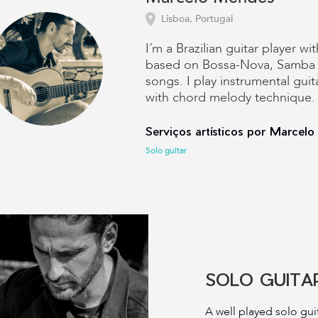
Lisboa, Portugal
I´m a Brazilian guitar player wi
based on Bossa-Nova, Samba a
songs. I play instrumental guit
with chord melody technique.
Serviços artísticos por Marcel
Solo guitar
SOLO GUITA
A well played solo gui