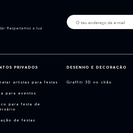
da! Respeitamos a tua
NTOS PRIVADOS
DESENHO E DECORAÇÃO
ratar artistas para festas
Graffiti 3D no chão
da para eventos
co para festa de
ersário
ação de festas