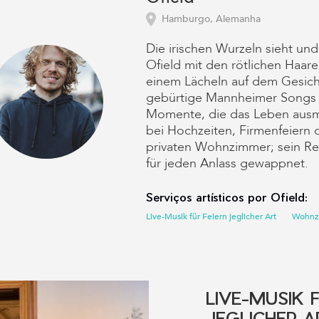
Hamburgo, Alemanha
Die irischen Wurzeln sieht un
Ofield mit den rötlichen Haare
einem Lächeln auf dem Gesicht
gebürtige Mannheimer Songs
Momente, die das Leben aus
bei Hochzeiten, Firmenfeiern 
privaten Wohnzimmer; sein Rep
für jeden Anlass gewappnet.
Serviços artísticos por Ofield:
Live-Musik für Feiern jeglicher Art
Wohnz
LIVE-MUSIK 
JEGLICHER A