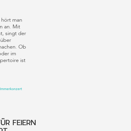
d hört man
n an. Mit
, singt der
 über
machen. Ob
oder im
ertoire ist
immerkonzert
FÜR FEIERN
RT