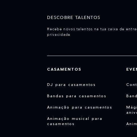
DESCOBRE TALENTOS
Recebe novos talentos na tua caixa de entra
privacidade
CASAMENTOS
EVE
DJ para casamentos
Cont
Bandas para casamentos
Ban
Animação para casamentos
Mági
aniv
Animação musical para
casamentos
Anim