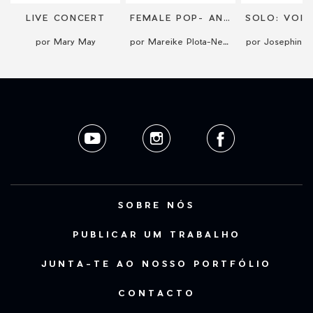
T
LIVE CONCERT
FEMALE POP- AND JAZZ-SINGER WITH PIANO/FULL BAND
por Mary May
por Mareike Plota-Neumann
por Josephine 
SOBRE NÓS
PUBLICAR UM TRABALHO
JUNTA-TE AO NOSSO PORTFÓLIO
CONTACTO