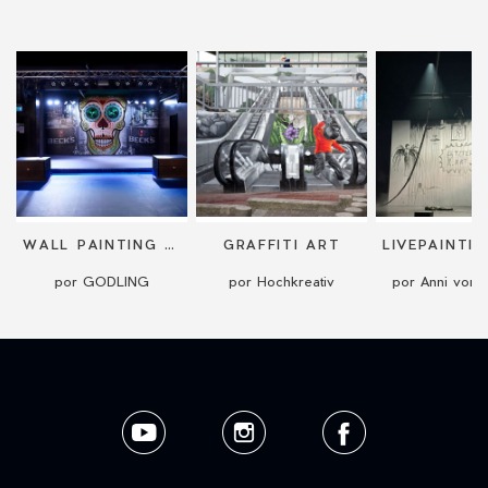
WALL PAINTING / MURALS
GRAFFITI ART
por GODLING
por Hochkreativ
por Anni von 