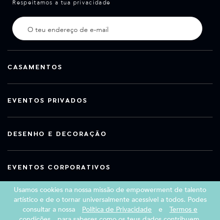
Respeitamos a tua privacidade
CASAMENTOS
EVENTOS PRIVADOS
DESENHO E DECORAÇÃO
EVENTOS CORPORATIVOS
Usamos cookies na nossa missão de empowerment de talento
artístico e de o tornar universalmente acessível a todos. Podes
consultar a nossa
Política de Privacidade
e
Termos e
Copyright 2026 Book a Street Artist
condições
para saberes como os teus dados contribuem.