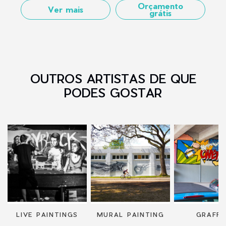
Orçamento
Ver mais
grátis
OUTROS ARTISTAS DE QUE
PODES GOSTAR
«
LIVE PAINTINGS
MURAL PAINTING
GRAFFI