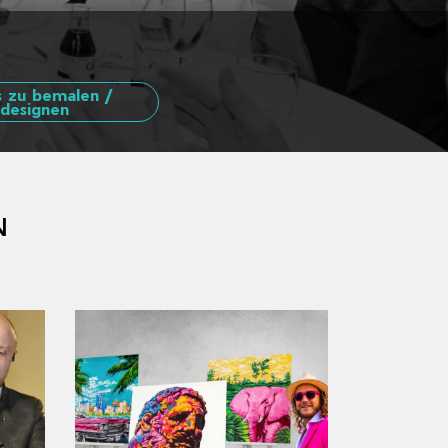
 zu bemalen /
designen
N