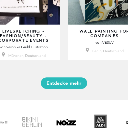
LIVESKETCHING -
WALL PAINTING FO
FASHION/BEAUTY -
COMPANIES
CORPORATE EVENTS
von
VESUV
von
Veronika Gruhl Illustration
Berlin, Deutschland
München, Deutschland
Entdecke mehr