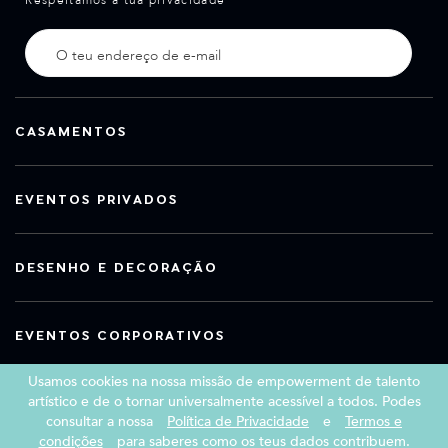
Respeitamos a tua privacidade
CASAMENTOS
EVENTOS PRIVADOS
DESENHO E DECORAÇÃO
EVENTOS CORPORATIVOS
Usamos cookies na nossa missão de empowerment de talento
artístico e de o tornar universalmente acessível a todos. Podes
consultar a nossa
Política de Privacidade
e
Termos e
Copyright 2026 Book a Street Artist
condições
para saberes como os teus dados contribuem.