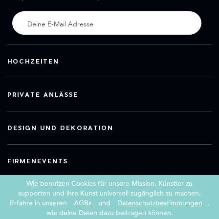
HOCHZEITEN
PRIVATE ANLÄSSE
DESIGN UND DEKORATION
FIRMENEVENTS
Wie benutzen Cookies für unsere Mission, Künstler zu
supporten und ihre Kunst universell zugänglich zu machen.
Erfahre in unseren
AGBs
und
Datenschutzbestimmungen
,
Copyright 2026 Book a Street Artist
wie deine Daten dazu beitragen können.