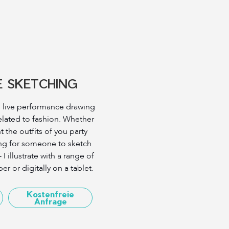
E SKETCHING
 live performance drawing
related to fashion. Whether
 the outfits of you party
ing for someone to sketch
I illustrate with a range of
r or digitally on a tablet.
Kostenfreie
Anfrage