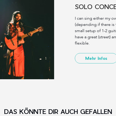
SOLO CONC
I can sing either my o
(depending if there is 
small setup of 1-2 guit
have a great (street) a
flexible.
Mehr Infos
DAS KÖNNTE DIR AUCH GEFALLEN