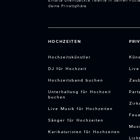
Erhalte unentdeckte Talente in deinen Post
deine Privatsphäre
HOCHZEITEN
PRI
Hochzeitskünstler
Küns
DJ für Hochzeit
Liv
Hochzeitsband buchen
Zau
Unterhaltung für Hochzeit
Part
buchen
Zirk
Live Musik für Hochzeiten
Feu
Sänger für Hochzeiten
Musi
Karikaturisten für Hochzeiten
Lich