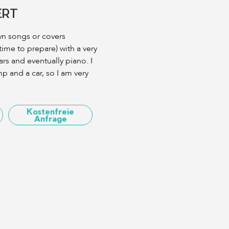
ERT
wn songs or covers
time to prepare) with a very
ars and eventually piano. I
mp and a car, so I am very
Kostenfreie
Anfrage