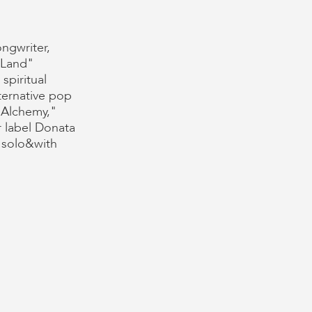
ngwriter,
 Land"
spiritual
ternative pop
 "Alchemy,"
r label Donata
r solo&with