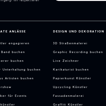
eingang! Wir respektieren
VATE ANLÄSSE
DESIGN UND DEKORATION
tler engagieren
3D Straßenmalerei
e Band buchen
Graphic Recording buchen
berer buchen
Live Zeichner
y Unterhaltung buchen
Karikaturist buchen
us Artisten buchen
Papierkunst Künstler
ershow
Upcycling Künstler
ker für Events
Fassadenmalerei
tkünstler
Graffiti Künstler