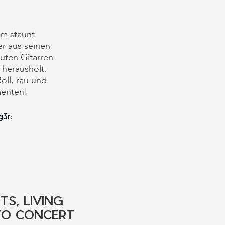
m staunt
r aus seinen
auten Gitarren
 herausholt.
oll, rau und
menten!
3r:
TS, LIVING
TO CONCERT