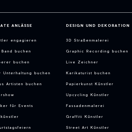
VATE ANLÄSSE
DESIGN UND DEKORATION
tler engagieren
3D Straßenmalerei
e Band buchen
Graphic Recording buchen
berer buchen
Live Zeichner
y Unterhaltung buchen
Karikaturist buchen
us Artisten buchen
Papierkunst Künstler
ershow
Upcycling Künstler
ker für Events
Fassadenmalerei
tkünstler
Graffiti Künstler
rtstagsfeiern
Street Art Künstler