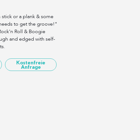
 stick or a plank & some
k needs to get the groove!"
 Rock'n Roll & Boogie
ough and edged with self-
ts.
Kostenfreie
Anfrage