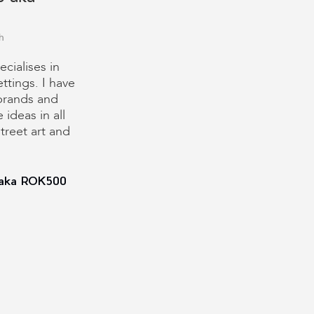
h
ecialises in
settings. I have
brands and
 ideas in all
treet art and
r aka ROK500