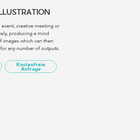
 ILLUSTRATION
ve event, creative meeting or
otely, producing a mind
of images which can then
 for any number of outputs.
Kostenfreie
Anfrage