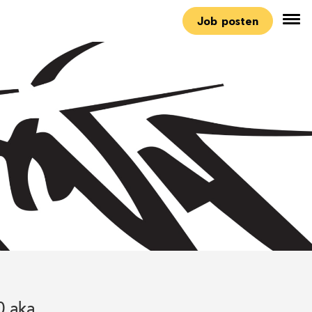
Job posten
0 aka