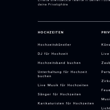
Erhalte unentdeckte Talente in deinen Post
deine Privatsphäre
HOCHZEITEN
PRI
Hochzeitskünstler
Küns
DJ für Hochzeit
Liv
Hochzeitsband buchen
Zau
Unterhaltung für Hochzeit
Part
buchen
Zirk
Live Musik für Hochzeiten
Feu
Sänger für Hochzeiten
Musi
Karikaturisten für Hochzeiten
Lich