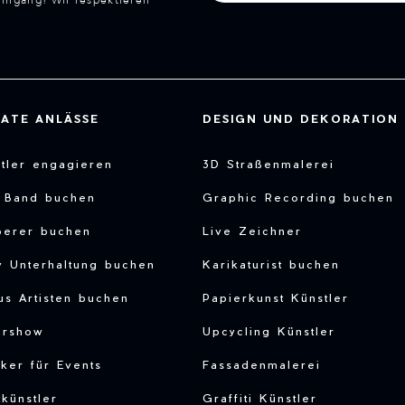
eingang! Wir respektieren
VATE ANLÄSSE
DESIGN UND DEKORATION
tler engagieren
3D Straßenmalerei
e Band buchen
Graphic Recording buchen
berer buchen
Live Zeichner
y Unterhaltung buchen
Karikaturist buchen
us Artisten buchen
Papierkunst Künstler
ershow
Upcycling Künstler
ker für Events
Fassadenmalerei
tkünstler
Graffiti Künstler