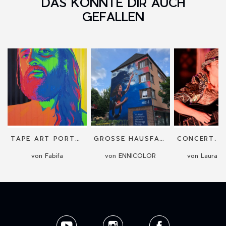
DAS KÖNNTE DIR AUCH
GEFALLEN
TAPE ART PORTRAIT
GROSSE HAUSFASSADEN
von Fabifa
von ENNICOLOR
von Laura M