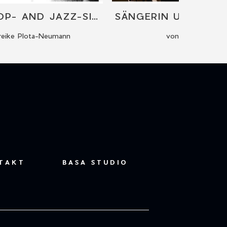
FEMALE POP- AND JAZZ-SINGER WITH PIANO/FULL BAND
eike Plota-Neumann
von Vera Rivera
TAKT
BASA STUDIO