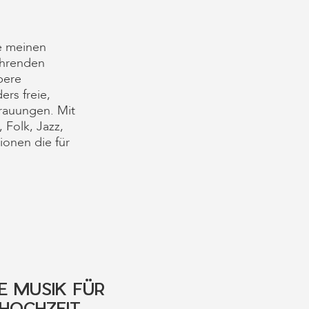
ge meinen
ührenden
bere
rs freie,
Trauungen. Mit
 Folk, Jazz,
ionen die für
E MUSIK FÜR
HOCHZEIT