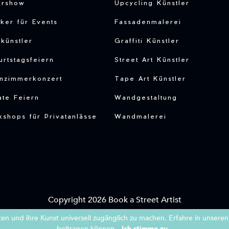
ershow
Upcycling Künstler
ker für Events
Fassadenmalerei
tkünstler
Graffiti Künstler
rtstagsfeiern
Street Art Künstler
nzimmerkonzert
Tape Art Künstler
ate Feiern
Wandgestaltung
shops für Privatanlässe
Wandmalerei
Copyright 2026 Book a Street Artist
ten und ihre Kunst universell zugänglich zu machen. Erfahre in unsere
|
|
AGBs
Impressum
Datenschutzerklärung
beitragen können.
Ich stimme zu.