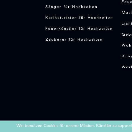
Feu
Sänger für Hochzeiten
Musi
Karikaturisten für Hochzeiten
Lich
Feuerkünstler für Hochzeiten
Gebu
Zauberer für Hochzeiten
Woh
Priv
Work
Wie benutzen Cookies für unsere Mission, Künstler zu suppor