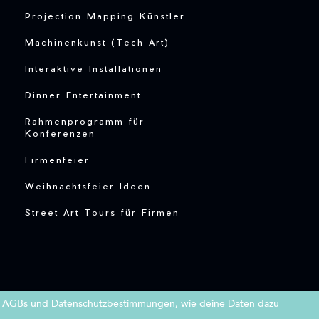
Projection Mapping Künstler
Machinenkunst (Tech Art)
Interaktive Installationen
Dinner Entertainment
Rahmenprogramm für
Konferenzen
Firmenfeier
Weihnachtsfeier Ideen
Street Art Tours für Firmen
n
AGBs
und
Datenschutzbestimmungen
, wie deine Daten dazu