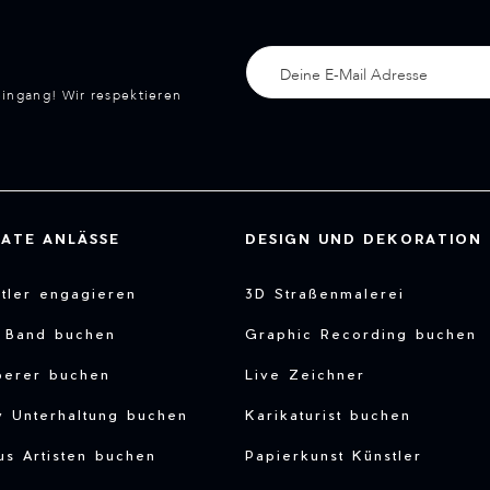
eingang! Wir respektieren
VATE ANLÄSSE
DESIGN UND DEKORATION
tler engagieren
3D Straßenmalerei
e Band buchen
Graphic Recording buchen
berer buchen
Live Zeichner
y Unterhaltung buchen
Karikaturist buchen
us Artisten buchen
Papierkunst Künstler