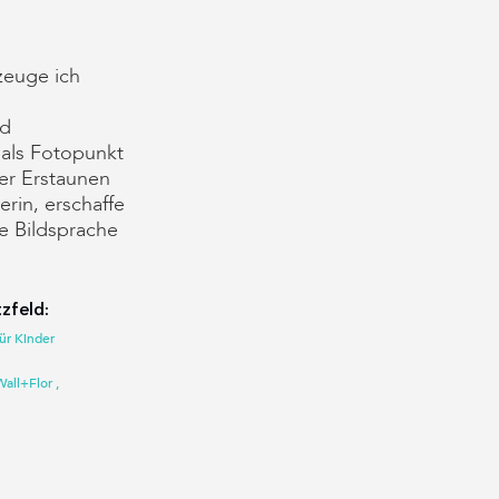
rzeuge ich
nd
 als Fotopunkt
er Erstaunen
erin, erschaffe
he Bildsprache
zfeld:
ür Kinder
all+Flor ,