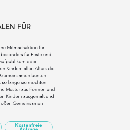
EN FÜR K
ine Mitmachaktion für
h besonders für Feste und
Laufpublikum oder
den Kindern allen Alters die
m Gemeinsamen bunten
k so lange sie möchten
eine Muster aus Formen und
en Kindern ausgemalt und
 großen Gemeinsamen
Kostenfreie
Anfrage