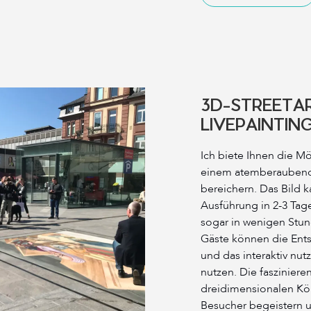
3D-STREETA
LIVEPAINTIN
Ich biete Ihnen die Mög
einem atemberaubende
bereichern. Das Bild 
Ausführung in 2-3 Tag
sogar in wenigen Stun
Gäste können die Ents
und das interaktiv nut
nutzen. Die fasziniere
dreidimensionalen Kör
Besucher begeistern 