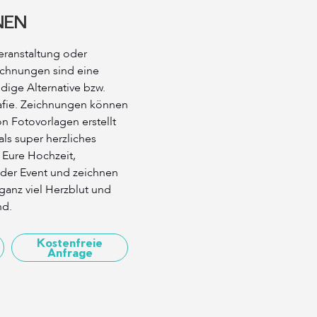
NEN
eranstaltung oder
eichnungen sind eine
dige Alternative bzw.
afie. Zeichnungen können
n Fotovorlagen erstellt
s super herzliches
 Eure Hochzeit,
oder Event und zeichnen
ganz viel Herzblut und
nd.
Kostenfreie
Anfrage