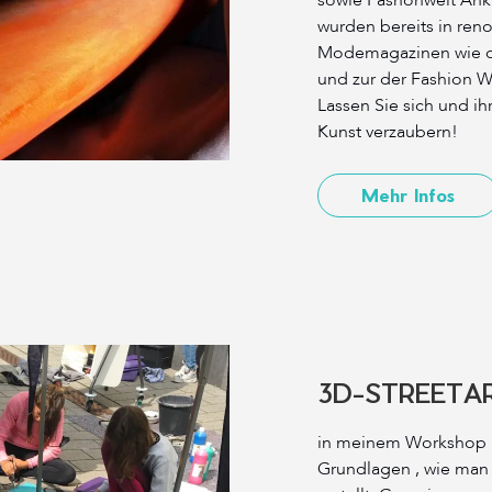
sowie Fashonwelt Ank
wurden bereits in re
Modemagazinen wie de
und zur der Fashion W
Lassen Sie sich und ih
Kunst verzaubern!
Mehr Infos
3D-STREETA
in meinem Workshop l
Grundlagen , wie man e