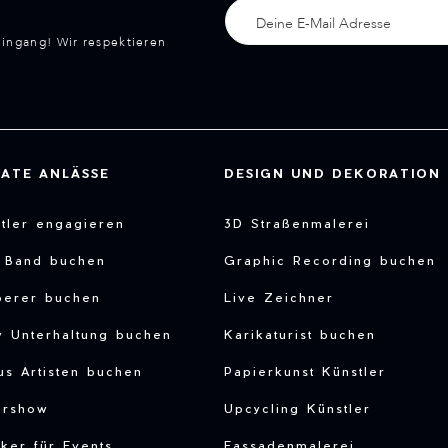
eingang! Wir respektieren
VATE ANLÄSSE
DESIGN UND DEKORATION
tler engagieren
3D Straßenmalerei
e Band buchen
Graphic Recording buchen
berer buchen
Live Zeichner
y Unterhaltung buchen
Karikaturist buchen
us Artisten buchen
Papierkunst Künstler
ershow
Upcycling Künstler
ker für Events
Fassadenmalerei