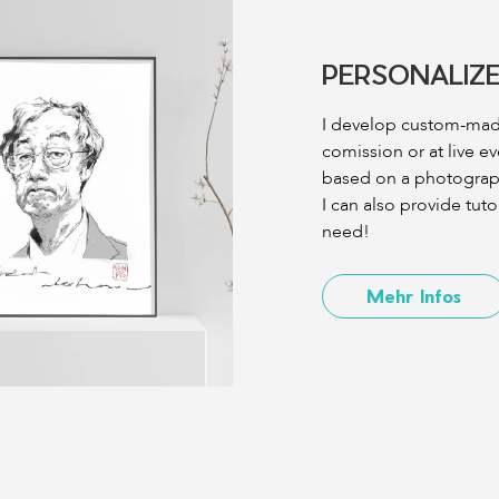
PERSONALIZ
I develop custom-made
comission or at live e
based on a photograph o
I can also provide tuto
need!
Mehr Infos