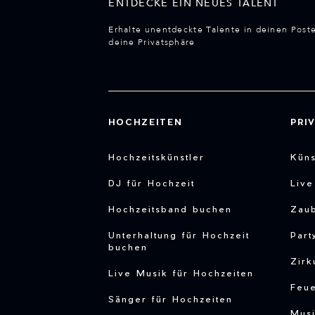
ENTDECKE EIN NEUES TALENT
Erhalte unentdeckte Talente in deinen Post
deine Privatsphäre
HOCHZEITEN
PRI
Hochzeitskünstler
Küns
DJ für Hochzeit
Liv
Hochzeitsband buchen
Zau
Unterhaltung für Hochzeit
Part
buchen
Zirk
Live Musik für Hochzeiten
Feu
Sänger für Hochzeiten
Musi