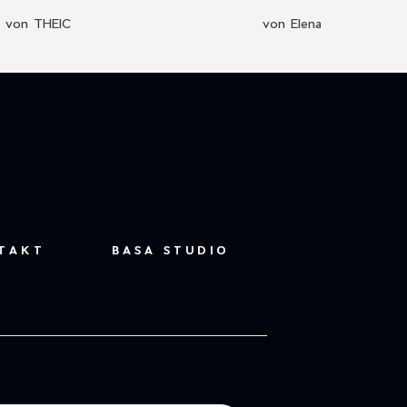
von THEIC
von Elena Sanmiguel Ur
TAKT
BASA STUDIO