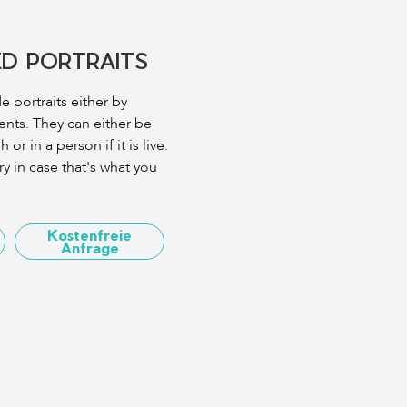
ED PORTRAITS
 portraits either by
vents. They can either be
r in a person if it is live.
ry in case that's what you
Kostenfreie
Anfrage