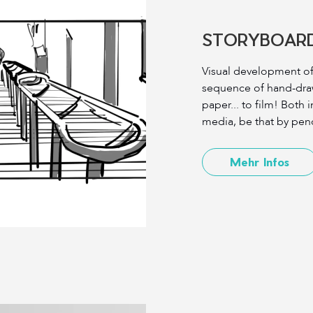
STORYBOARD
Visual development of 
sequence of hand-draw
paper... to film! Both i
media, be that by penci
Mehr Infos