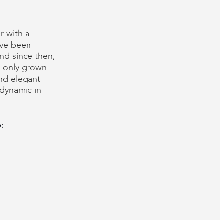
or with a
ave been
and since then,
s only grown
and elegant
 dynamic in
: