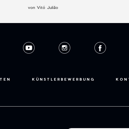
von Vitó Julião
STEN
KÜNSTLERBEWERBUNG
KON