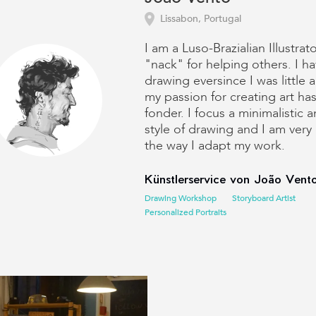
Lissabon, Portugal
I am a Luso-Brazialian Illustrat
"nack" for helping others. I h
drawing eversince I was little 
my passion for creating art ha
fonder. I focus a minimalistic 
style of drawing and I am very
the way I adapt my work.
Künstlerservice von João Vento
Drawing Workshop
Storyboard Artist
Personalized Portraits