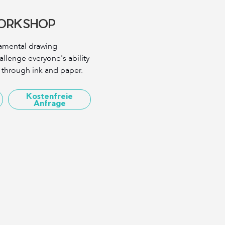
ORKSHOP
damental drawing
allenge everyone's ability
 through ink and paper.
Kostenfreie
Anfrage