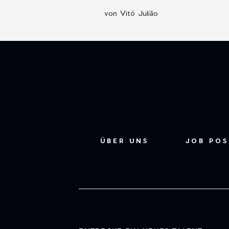
von Vitó Julião
ÜBER UNS
JOB PO