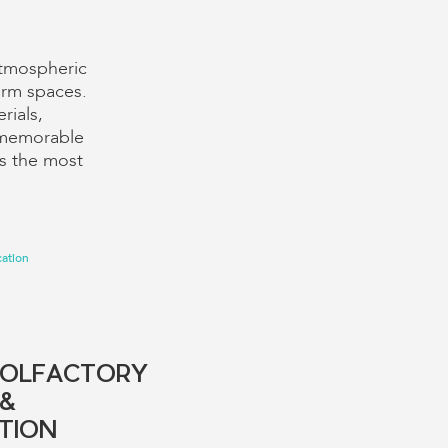
 atmospheric
orm spaces.
rials,
 memorable
is the most
.
ation
 OLFACTORY
 &
TION