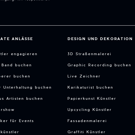
VATE ANLÄSSE
DESIGN UND DEKORATION
tler engagieren
3D Straßenmalerei
e Band buchen
Graphic Recording buchen
berer buchen
Live Zeichner
y Unterhaltung buchen
Karikaturist buchen
us Artisten buchen
Papierkunst Künstler
ershow
Upcycling Künstler
ker für Events
Fassadenmalerei
tkünstler
Graffiti Künstler