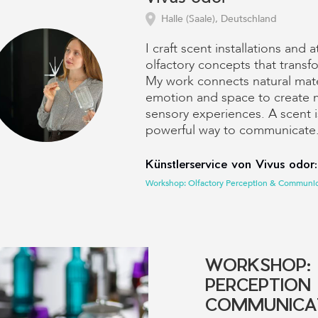
Halle (Saale), Deutschland
I craft scent installations and
olfactory concepts that transf
My work connects natural mate
emotion and space to create
sensory experiences. A scent 
powerful way to communicate
Künstlerservice von Vivus odor:
Workshop: Olfactory Perception & Communic
WORKSHOP:
PERCEPTION
COMMUNICA