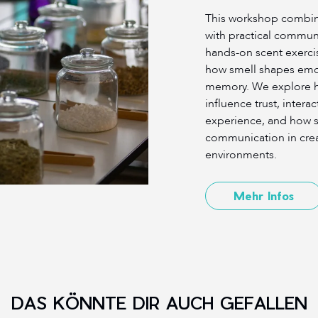
This workshop combin
with practical commun
hands-on scent exercis
how smell shapes emot
memory. We explore h
influence trust, inter
experience, and how s
communication in crea
environments.
Mehr Infos
DAS KÖNNTE DIR AUCH GEFALLEN