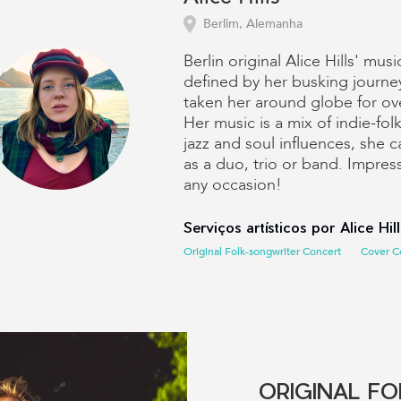
Berlim, Alemanha
Berlin original Alice Hills' mus
defined by her busking journe
taken her around globe for ov
Her music is a mix of indie-fol
jazz and soul influences, she c
as a duo, trio or band. Impres
any occasion!
Serviços artísticos por Alice Hill
Original Folk-songwriter Concert
Cover C
ORIGINAL FO