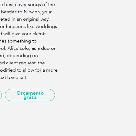
the best cover songs of the
e Beatles to Nirvana, your
eted in an original way.
for functions like weddings
will give your clients,
nes something to
k Alice solo, as a duo or
and, depending on
and client request; the
odified to allow for a more
eat band set.
Orçamento
grátis