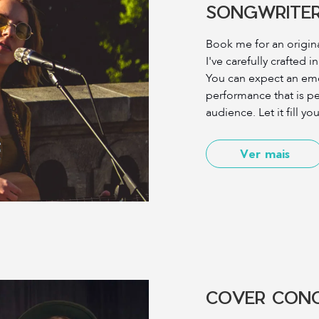
SONGWRITE
Book me for an origina
I've carefully crafted i
You can expect an emo
performance that is per
audience. Let it fill yo
Ver mais
COVER CON