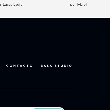
r Lucas Laufen
por Mareike Plota-Neu
CONTACTO
BASA STUDIO