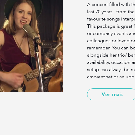
A concert filled with 
last 70 years - from th
favourite songs interpr
This package is great 
or company events and 
colleagues or loved o
remember. You can boo
alongside her trio/ b
availability, occasion 
setup can always be m
ambient set or an upb
Ver mais