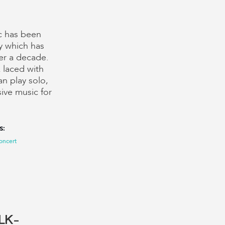
ic has been
y which has
er a decade.
k laced with
an play solo,
sive music for
s:
oncert
LK-