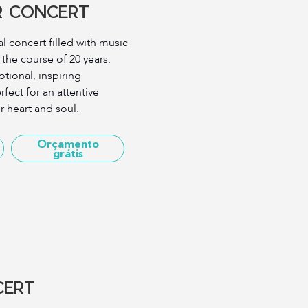
R CONCERT
l concert filled with music
n the course of 20 years.
tional, inspiring
fect for an attentive
ur heart and soul.
Orçamento
grátis
CERT