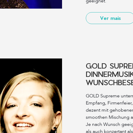
geeignet.
Ver mais
GOLD SUPRE
DINNERMUSIK
WUNSCHBES
GOLD Supreme untermal
Empfang, Firmenfeier, 
dezent mit gehobener
smoothen Mischung a
Je nach Wunsch geeig
als auch konzertant a