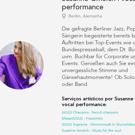
performance
Berlim, Alemanha
Die gefragte Berliner Jazz, Po
Sängerin begeisterte bereits 
Auftritten bei Top-Events wie
Bundespresseball, dem Dt. Bü
uvm. Buchbar für Corporate un
Events. Genießen auch Sie ei
unvergessliche Stimme und
Gänsehautmomente! Ob Solo
oder Band.
Serviços artísticos por Susanne
vocal performance:
GOLD Chansons - french chansons
MissesGOLD - Frauentrio
GOLD Supreme - Dinnermusik in Wunschbe
Susanne Gmelch - Music for the soul