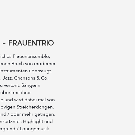
 - FRAUENTRIO
nliches Frauenensemble,
genen Bruch von moderner
 Instrumenten überzeugt.
, Jazz, Chansons & Co.
u vertont. Sängerin
bert mit ihrer
me und wird dabei mal von
oovigen Streicherklängen,
und / oder mehr getragen.
nzertantes Highlight und
tergrund-/ Loungemusik