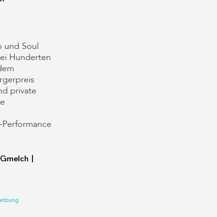
p und Soul
bei Hunderten
 dem
rgerpreis
d private
ne
-Performance
 Gmelch |
setzung