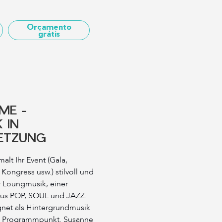
Orçamento
grátis
ME -
 IN
ETZUNG
t Ihr Event (Gala,
Kongress usw.) stilvoll und
 Loungmusik, einer
us POP, SOUL und JAZZ.
net als Hintergrundmusik
ls Programmpunkt. ​Susanne