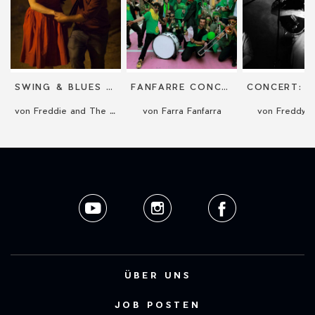
SWING & BLUES BAND
FANFARRE CONCERT
von Freddie and The Pickpockets
von Farra Fanfarra
von Freddy S
ÜBER UNS
JOB POSTEN