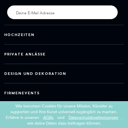
HOCHZEITEN
PRIVATE ANLÄSSE
DESIGN UND DEKORATION
FIRMENEVENTS
Wie benutzen Cookies für unsere Mission, Künstler zu
supporten und ihre Kunst universell zugänglich zu machen.
Erfahre in unseren
AGBs
und
Datenschutzbestimmungen
,
Copyright 2026 Book a Street Artist
wie deine Daten dazu beitragen können.