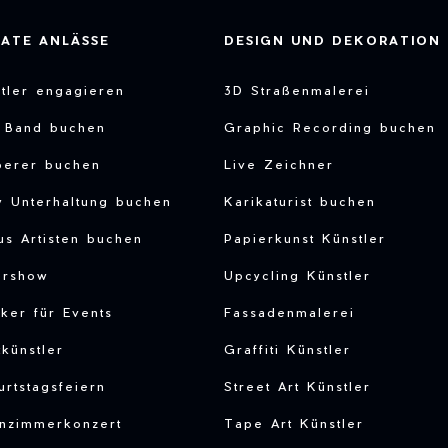
VATE ANLÄSSE
DESIGN UND DEKORATION
tler engagieren
3D Straßenmalerei
e Band buchen
Graphic Recording buchen
berer buchen
Live Zeichner
y Unterhaltung buchen
Karikaturist buchen
us Artisten buchen
Papierkunst Künstler
ershow
Upcycling Künstler
ker für Events
Fassadenmalerei
tkünstler
Graffiti Künstler
rtstagsfeiern
Street Art Künstler
nzimmerkonzert
Tape Art Künstler