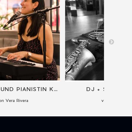
SÄNGERIN UND PIANISTIN KONZERT
DJ + SAXOPH
on Vera Rivera
von Olauka