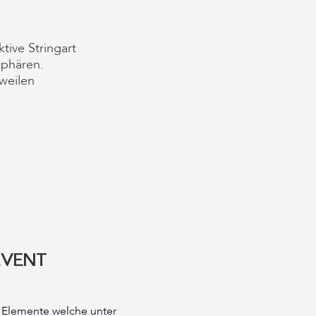
tive Stringart
sphären.
weilen
EVENT
N
rt Elemente welche unter