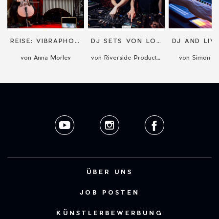
RE!SE: VIBRAPHONE & CELLO ELECTRO DUO
DJ SETS VON LOUNGE HOUSE BIS TREIBENDEM TECHNO
DJ AND LIV
von Anna Morley
von Riverside Productions
von Simon D
ÜBER UNS
JOB POSTEN
KÜNSTLERBEWERBUNG