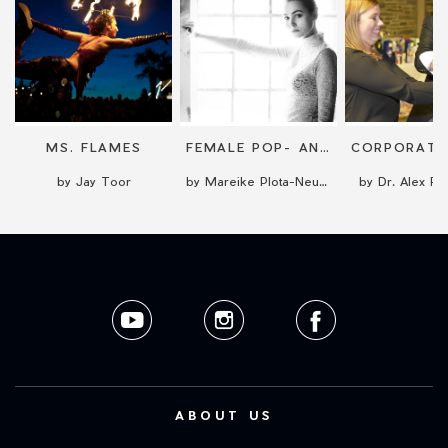
MS. FLAMES
FEMALE POP- AND JAZZ-SINGER WITH PIANO/FULL BAND
by Jay Toor
by Mareike Plota-Neumann
by Dr. Alex R
ABOUT US